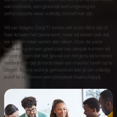
van motivatie, een gezonde leefomgeving en
zelfacceptatie weer volledig zichzelf kan zijn.
Wij van Baigino Zorg(T) weten dat onze cliënt zijn of
haar lichaam het beste kent, maar wij weten ook dat
we samen meer weten dan alleen. Door de juiste
benadering en een goed plan van aanpak kunnen wij
ervoor zorgen dat het gevoel om nergens bij te horen
verdwijnt en dat je nooit meer een masker hoeft op te
zetten. Bij ons word je gehoord en leer je om volledig
jezelf te zijn binnen een complexe maatschappij.