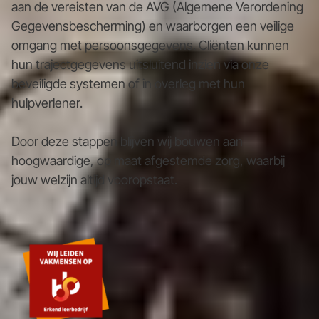
aan de vereisten van de AVG (Algemene Verordening
Gegevensbescherming) en waarborgen een veilige
omgang met persoonsgegevens. Cliënten kunnen
hun trajectgegevens uitsluitend inzien via onze
beveiligde systemen of in overleg met hun
hulpverlener.
Door deze stappen blijven wij bouwen aan
hoogwaardige, op maat afgestemde zorg, waarbij
jouw welzijn altijd vooropstaat.