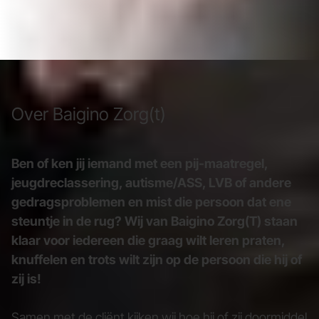
Over Baigino Zorg(t)
Ben of ken jij iemand met een pij-maatregel,
jeugdreclassering, autisme/ASS, LVB of andere
gedragsproblemen en mist die persoon dat ene
steuntje in de rug? Wij van Baigino Zorg(T) staan
klaar voor iedereen die graag wilt leren praten,
knuffelen en trots wilt zijn op de persoon die hij of
zij is!
Samen met de cliënt kijken wij hoe hij of zij doormiddel