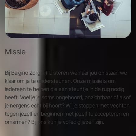
Missie
Bij Baigino Zorg(T) luisteren we naar jou en staan we
klaar om je te ondersteunen. Onze missie is om
iedereen te helpen die een steuntje in de rug nodig
heeft. Voel je je soms ongehoord, onzichtbaar of alsof
je nergens echt bij hoort? Wil je stoppen met vechten
tegen jezelf en beginnen met jezelf te accepteren en
omarmen? Bij ons kun je volledig jezelf zijn.