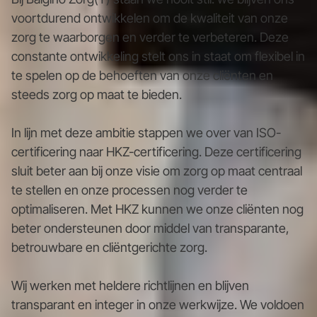
voortdurend ontwikkelen om de kwaliteit van onze
zorg te waarborgen en verder te verbeteren. Deze
constante ontwikkeling stelt ons in staat om flexibel in
te spelen op de behoeften van onze cliënten en
steeds zorg op maat te bieden.
In lijn met deze ambitie stappen we over van ISO-
certificering naar HKZ-certificering. Deze certificering
sluit beter aan bij onze visie om zorg op maat centraal
te stellen en onze processen nog verder te
optimaliseren. Met HKZ kunnen we onze cliënten nog
beter ondersteunen door middel van transparante,
betrouwbare en cliëntgerichte zorg.
Wij werken met heldere richtlijnen en blijven
transparant en integer in onze werkwijze. We voldoen