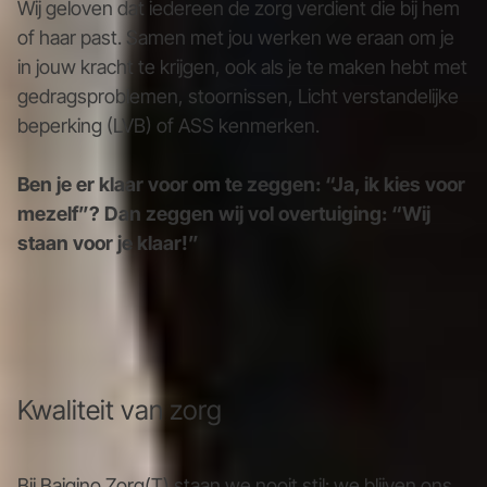
Wij geloven dat iedereen de zorg verdient die bij hem
of haar past. Samen met jou werken we eraan om je
in jouw kracht te krijgen, ook als je te maken hebt met
gedragsproblemen, stoornissen, Licht verstandelijke
beperking (LVB) of ASS kenmerken.
Ben je er klaar voor om te zeggen: “Ja, ik kies voor
mezelf”? Dan zeggen wij vol overtuiging: “Wij
staan voor je klaar!”
Kwaliteit van zorg
Bij Baigino Zorg(T) staan we nooit stil: we blijven ons